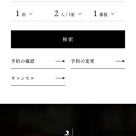
1
2
1
泊数
人数/1室あたり
部屋数
泊
人 / 1室
部屋
検索
予約の確認
予約の変更
キャンセル