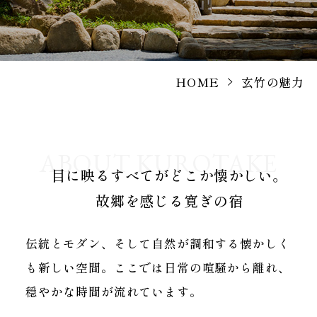
HOME
玄竹の魅力
ABOUT KUROTAKE
目に映るすべてがどこか懐かしい。
故郷を感じる寛ぎの宿
伝統とモダン、そして自然が調和する懐かしく
も新しい空間。
ここでは日常の喧騒から離れ、
穏やかな時間が流れています。