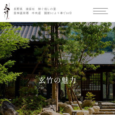
長野県 南信州 神ぐ和しの里
MENU
昼神温泉郷 中央道 園原ICより車で10分
玄竹の魅力