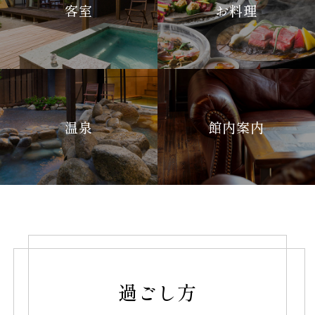
客室
お料理
温泉
館内案内
過ごし方